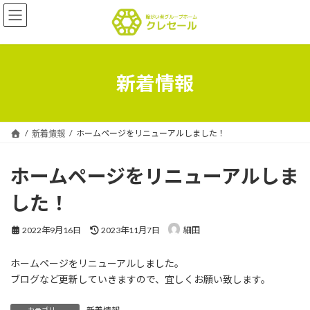
コ
ナ
ン
ビ
テ
ゲ
ン
ー
ツ
シ
へ
ョ
新着情報
ス
ン
キ
に
ッ
移
プ
動
新着情報
ホームページをリニューアルしました！
ホームページをリニューアルしま
した！
最
2022年9月16日
2023年11月7日
細田
終
更
ホームページをリニューアルしました。
新
日
ブログなど更新していきますので、宜しくお願い致します。
時
: